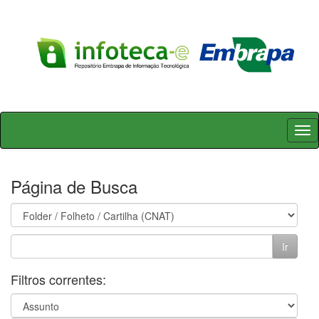
Skip
navigation
Página de Busca
Filtros correntes: