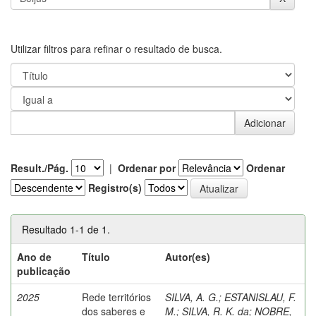
Utilizar filtros para refinar o resultado de busca.
Result./Pág.
|
Ordenar por
Ordenar
Registro(s)
Resultado 1-1 de 1.
Ano de
Título
Autor(es)
publicação
2025
Rede territórios
SILVA, A. G.
;
ESTANISLAU, F.
dos saberes e
M.
;
SILVA, R. K. da
;
NOBRE,