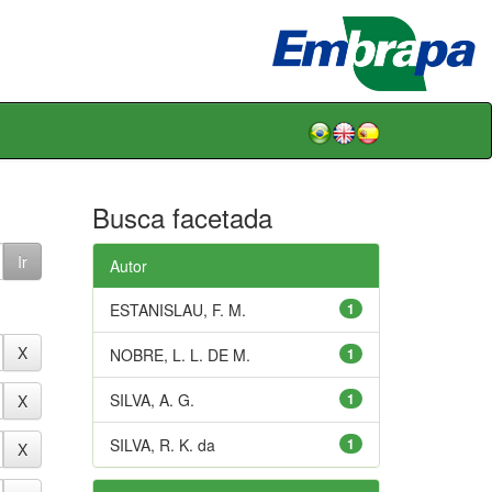
Busca facetada
Autor
ESTANISLAU, F. M.
1
NOBRE, L. L. DE M.
1
SILVA, A. G.
1
SILVA, R. K. da
1