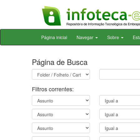
Skip
Página inicial
Navegar
Sobre
Est
navigation
Página de Busca
Filtros correntes: