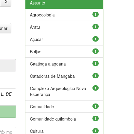
Assunto
Agroecologia
1
Aratu
1
Açúcar
1
Beijus
1
Caatinga alagoana
1
Catadoras de Mangaba
1
Complexo Arqueológico Nova
1
 L. DE
Esperança
Comunidade
1
Comunidade quilombola
1
Cultura
1
Póximo