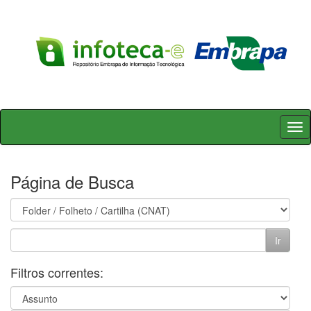
Skip
navigation
Página de Busca
Filtros correntes: