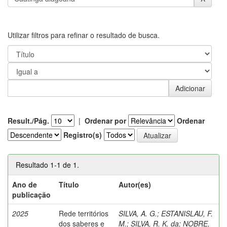
Utilizar filtros para refinar o resultado de busca.
Result./Pág.
|
Ordenar por
Ordenar
Registro(s)
Resultado 1-1 de 1.
Ano de
Título
Autor(es)
publicação
2025
Rede territórios
SILVA, A. G.
;
ESTANISLAU, F.
dos saberes e
M.
;
SILVA, R. K. da
;
NOBRE,