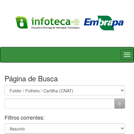
Skip
navigation
Página de Busca
Filtros correntes: