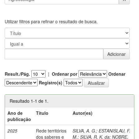
Utilizar filtros para refinar o resultado de busca.
Result./Pág.
|
Ordenar por
Ordenar
Registro(s)
Resultado 1-1 de 1.
Ano de
Título
Autor(es)
publicação
2025
Rede territórios
SILVA, A. G.
;
ESTANISLAU, F.
dos saberes e
M.
;
SILVA, R. K. da
;
NOBRE,