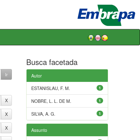
Busca facetada
Autor
ESTANISLAU, F. M.
1
NOBRE, L. L. DE M.
1
SILVA, A. G.
1
Assunto