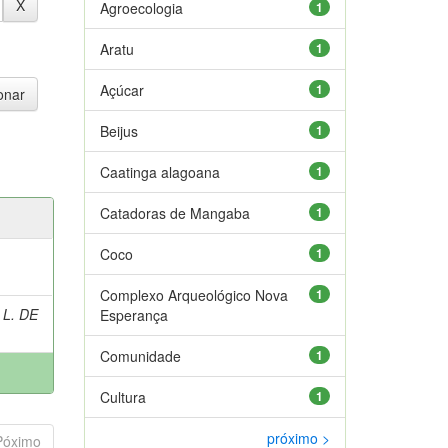
Agroecologia
1
Aratu
1
Açúcar
1
Beijus
1
Caatinga alagoana
1
Catadoras de Mangaba
1
Coco
1
Complexo Arqueológico Nova
1
 L. DE
Esperança
Comunidade
1
Cultura
1
próximo >
Póximo