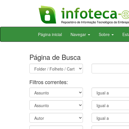
Skip
Página inicial
Navegar
Sobre
Est
navigation
Página de Busca
Filtros correntes: