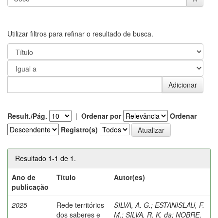
Utilizar filtros para refinar o resultado de busca.
Result./Pág.
|
Ordenar por
Ordenar
Registro(s)
Resultado 1-1 de 1.
Ano de
Título
Autor(es)
publicação
2025
Rede territórios
SILVA, A. G.
;
ESTANISLAU, F.
dos saberes e
M.
;
SILVA, R. K. da
;
NOBRE,