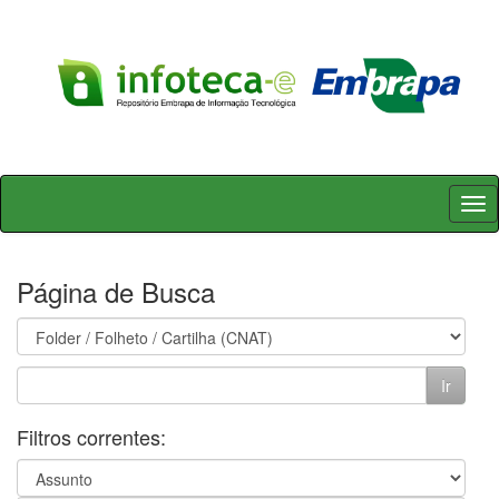
Skip
navigation
Página de Busca
Filtros correntes: