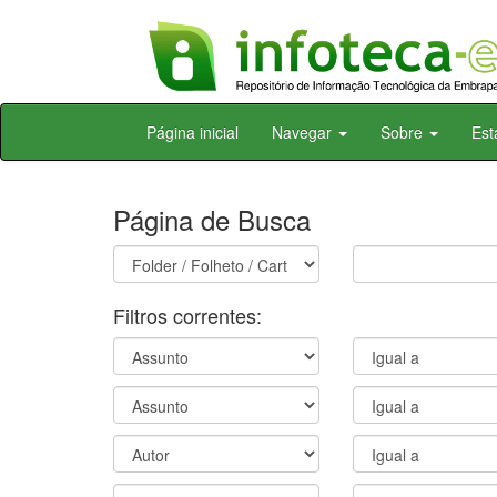
Skip
Página inicial
Navegar
Sobre
Est
navigation
Página de Busca
Filtros correntes: