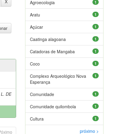
Agroecologia
1
Aratu
1
Açúcar
1
Caatinga alagoana
1
Catadoras de Mangaba
1
Coco
1
Complexo Arqueológico Nova
1
Esperança
 L. DE
Comunidade
1
Comunidade quilombola
1
Cultura
1
próximo >
Póximo