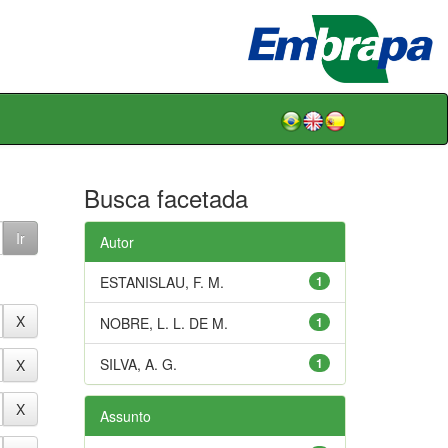
Busca facetada
Autor
ESTANISLAU, F. M.
1
NOBRE, L. L. DE M.
1
SILVA, A. G.
1
Assunto