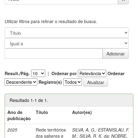
Utilizar filtros para refinar o resultado de busca.
Result./Pág.
|
Ordenar por
Ordenar
Registro(s)
Resultado 1-1 de 1.
Ano de
Título
Autor(es)
publicação
2025
Rede territórios
SILVA, A. G.
;
ESTANISLAU, F.
dos saberes e
M.
;
SILVA, R. K. da
;
NOBRE,