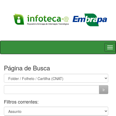
Skip
navigation
Página de Busca
Filtros correntes: