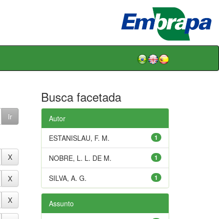
Busca facetada
Autor
ESTANISLAU, F. M.
1
NOBRE, L. L. DE M.
1
SILVA, A. G.
1
Assunto