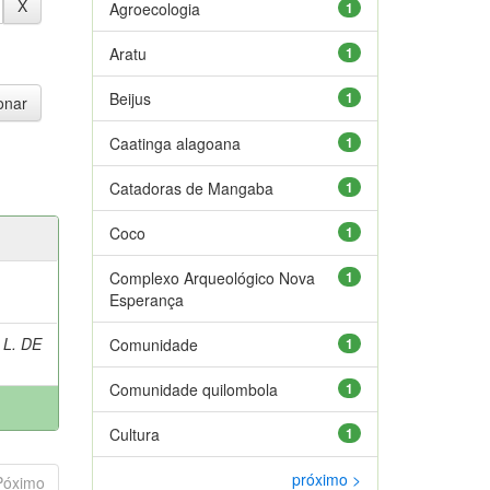
Agroecologia
1
Aratu
1
Beijus
1
Caatinga alagoana
1
Catadoras de Mangaba
1
Coco
1
Complexo Arqueológico Nova
1
Esperança
 L. DE
Comunidade
1
Comunidade quilombola
1
Cultura
1
próximo >
Póximo