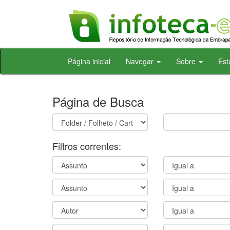
Skip
Página inicial
Navegar
Sobre
Est
navigation
Página de Busca
Filtros correntes: