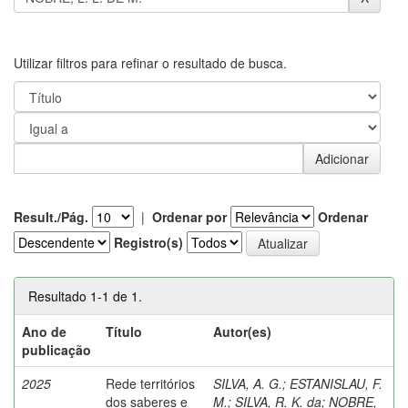
Utilizar filtros para refinar o resultado de busca.
Result./Pág.
|
Ordenar por
Ordenar
Registro(s)
Resultado 1-1 de 1.
Ano de
Título
Autor(es)
publicação
2025
Rede territórios
SILVA, A. G.
;
ESTANISLAU, F.
dos saberes e
M.
;
SILVA, R. K. da
;
NOBRE,