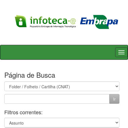
Skip
navigation
Página de Busca
Filtros correntes: