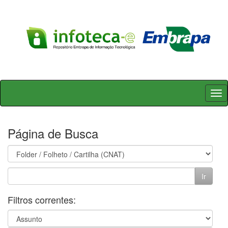
Skip
navigation
Página de Busca
Filtros correntes: