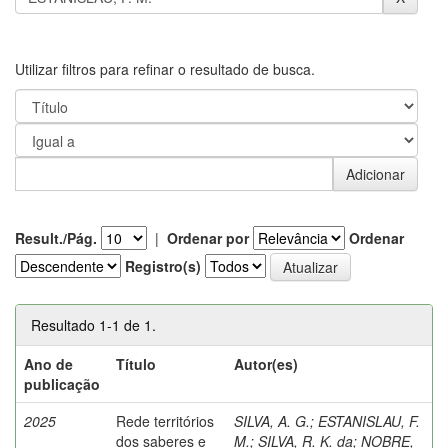
Utilizar filtros para refinar o resultado de busca.
Result./Pág.
|
Ordenar por
Ordenar
Registro(s)
Resultado 1-1 de 1.
Ano de
Título
Autor(es)
publicação
2025
Rede territórios
SILVA, A. G.
;
ESTANISLAU, F.
dos saberes e
M.
;
SILVA, R. K. da
;
NOBRE,