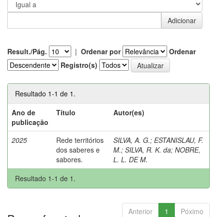
Result./Pág.
|
Ordenar por
Ordenar
Registro(s)
Resultado 1-1 de 1.
Ano de
Título
Autor(es)
publicação
2025
Rede territórios
SILVA, A. G.
;
ESTANISLAU, F.
dos saberes e
M.
;
SILVA, R. K. da
;
NOBRE,
sabores.
L. L. DE M.
Resultado 1-1 de 1.
Anterior
1
Póximo