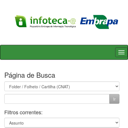
Skip
navigation
Página de Busca
Filtros correntes: