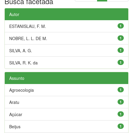
Busca facetada
Autor
ESTANISLAU, F. M.
1
NOBRE, L. L. DE M.
1
SILVA, A. G.
1
SILVA, R. K. da
1
Assunto
Agroecologia
1
Aratu
1
Açúcar
1
Beijus
1