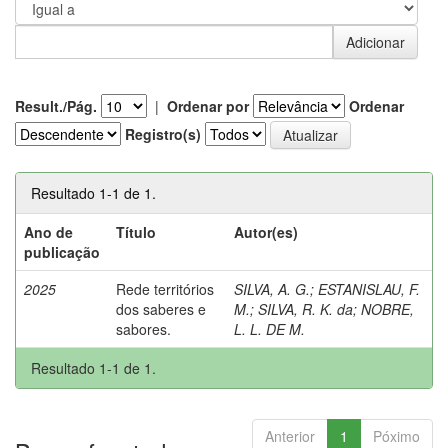
Result./Pág.
|
Ordenar por
Ordenar
Registro(s)
Resultado 1-1 de 1.
Ano de
Título
Autor(es)
publicação
2025
Rede territórios
SILVA, A. G.
;
ESTANISLAU, F.
dos saberes e
M.
;
SILVA, R. K. da
;
NOBRE,
sabores.
L. L. DE M.
Resultado 1-1 de 1.
Anterior
1
Póximo