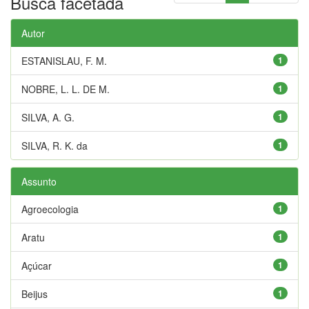
Busca facetada
Autor
ESTANISLAU, F. M.
1
NOBRE, L. L. DE M.
1
SILVA, A. G.
1
SILVA, R. K. da
1
Assunto
Agroecologia
1
Aratu
1
Açúcar
1
Beijus
1