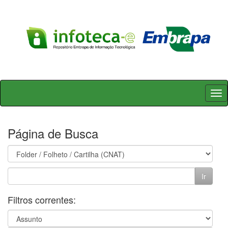
Skip
navigation
Página de Busca
Filtros correntes: