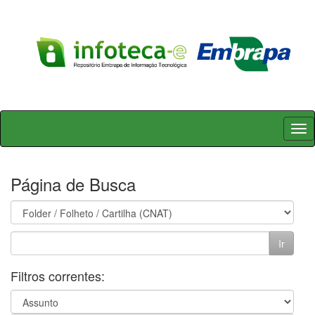
Skip
navigation
Página de Busca
Filtros correntes: