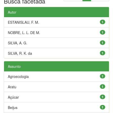
Busca facetada
Autor
ESTANISLAU, F. M.
1
NOBRE, L. L. DE M.
1
SILVA, A. G.
1
SILVA, R. K. da
1
Assunto
Agroecologia
1
Aratu
1
Açúcar
1
Beijus
1