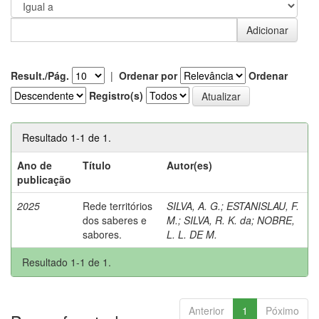
Result./Pág.
|
Ordenar por
Ordenar
Registro(s)
Resultado 1-1 de 1.
Ano de
Título
Autor(es)
publicação
2025
Rede territórios
SILVA, A. G.
;
ESTANISLAU, F.
dos saberes e
M.
;
SILVA, R. K. da
;
NOBRE,
sabores.
L. L. DE M.
Resultado 1-1 de 1.
Anterior
1
Póximo