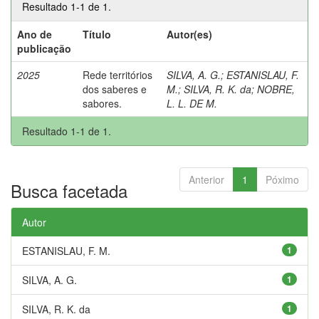
Resultado 1-1 de 1.
Ano de
Título
Autor(es)
publicação
2025
Rede territórios
SILVA, A. G.
;
ESTANISLAU, F.
dos saberes e
M.
;
SILVA, R. K. da
;
NOBRE,
sabores.
L. L. DE M.
Resultado 1-1 de 1.
Anterior
1
Póximo
Busca facetada
Autor
ESTANISLAU, F. M.
1
SILVA, A. G.
1
SILVA, R. K. da
1