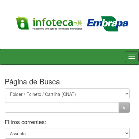
Skip
navigation
Página de Busca
Filtros correntes: