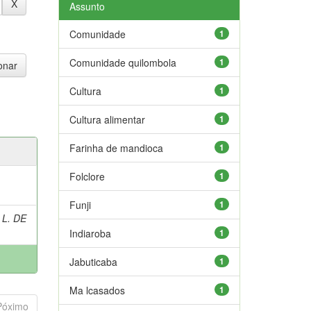
Assunto
Comunidade
1
Comunidade quilombola
1
Cultura
1
Cultura alimentar
1
Farinha de mandioca
1
Folclore
1
Funji
1
 L. DE
Indiaroba
1
Jabuticaba
1
Ma lcasados
1
Póximo