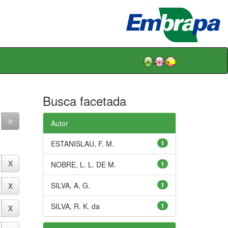
Busca facetada
Autor
ESTANISLAU, F. M.
1
NOBRE, L. L. DE M.
1
SILVA, A. G.
1
SILVA, R. K. da
1