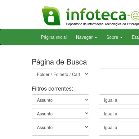
Skip
Página inicial
Navegar
Sobre
Est
navigation
Página de Busca
Filtros correntes: