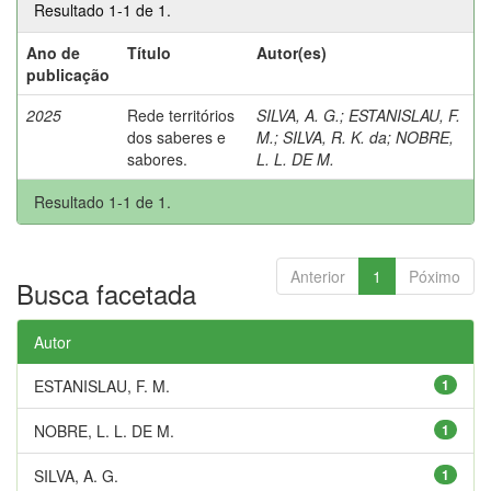
Resultado 1-1 de 1.
Ano de
Título
Autor(es)
publicação
2025
Rede territórios
SILVA, A. G.
;
ESTANISLAU, F.
dos saberes e
M.
;
SILVA, R. K. da
;
NOBRE,
sabores.
L. L. DE M.
Resultado 1-1 de 1.
Anterior
1
Póximo
Busca facetada
Autor
ESTANISLAU, F. M.
1
NOBRE, L. L. DE M.
1
SILVA, A. G.
1