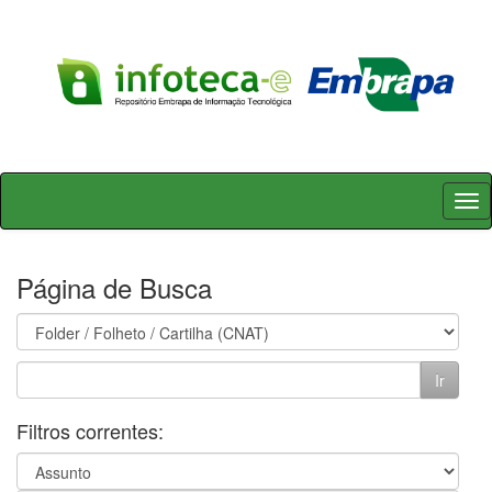
Skip
navigation
Página de Busca
Filtros correntes: