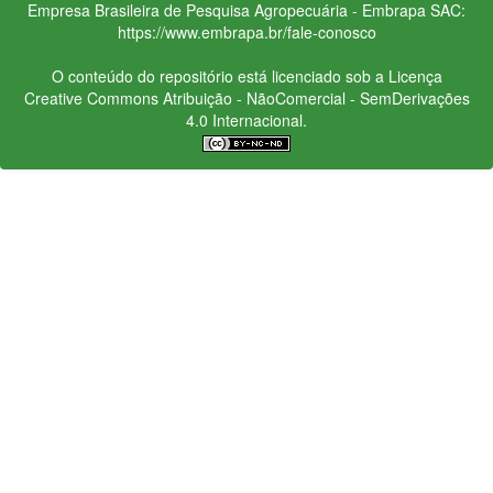
Empresa Brasileira de Pesquisa Agropecuária - Embrapa
SAC:
https://www.embrapa.br/fale-conosco
O conteúdo do repositório está licenciado sob a Licença
Creative Commons
Atribuição - NãoComercial - SemDerivações
4.0 Internacional.