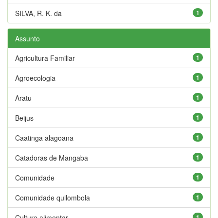
SILVA, R. K. da
1
Assunto
Agricultura Familiar
1
Agroecologia
1
Aratu
1
Beijus
1
Caatinga alagoana
1
Catadoras de Mangaba
1
Comunidade
1
Comunidade quilombola
1
Cultura alimentar
1