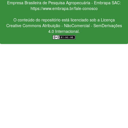
Empresa Brasileira de Pesquisa Agropecuária - Embrapa
SAC:
https://www.embrapa.br/fale-conosco
O conteúdo do repositório está licenciado sob a Licença
Creative Commons
Atribuição - NãoComercial - SemDerivações
4.0 Internacional.