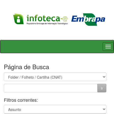
Skip
navigation
Página de Busca
Filtros correntes: