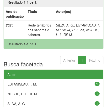
Resultado 1-1 de 1.
Ano de
Título
Autor(es)
publicação
2025
Rede territórios
SILVA, A. G.
;
ESTANISLAU, F.
dos saberes e
M.
;
SILVA, R. K. da
;
NOBRE,
sabores.
L. L. DE M.
Resultado 1-1 de 1.
Anterior
1
Póximo
Busca facetada
Autor
ESTANISLAU, F. M.
1
NOBRE, L. L. DE M.
1
SILVA, A. G.
1