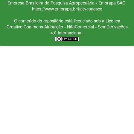
Empresa Brasileira de Pesquisa Agropecuária - Embrapa
SAC:
https://www.embrapa.br/fale-conosco
O conteúdo do repositório está licenciado sob a Licença
Creative Commons
Atribuição - NãoComercial - SemDerivações
4.0 Internacional.