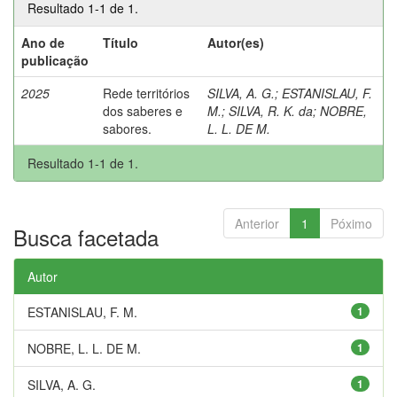
Resultado 1-1 de 1.
Ano de
Título
Autor(es)
publicação
2025
Rede territórios
SILVA, A. G.
;
ESTANISLAU, F.
dos saberes e
M.
;
SILVA, R. K. da
;
NOBRE,
sabores.
L. L. DE M.
Resultado 1-1 de 1.
Anterior
1
Póximo
Busca facetada
Autor
ESTANISLAU, F. M.
1
NOBRE, L. L. DE M.
1
SILVA, A. G.
1