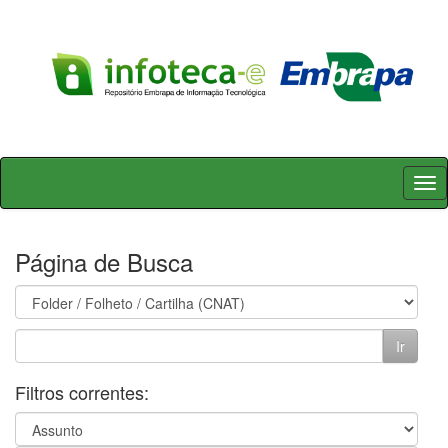
Skip
navigation
Página de Busca
Filtros correntes: