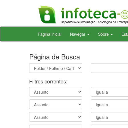
Skip
Página inicial
Navegar
Sobre
Est
navigation
Página de Busca
Filtros correntes: