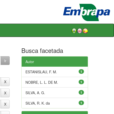
Busca facetada
Autor
ESTANISLAU, F. M.
1
NOBRE, L. L. DE M.
1
SILVA, A. G.
1
SILVA, R. K. da
1