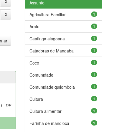
Assunto
Agricultura Familiar
1
Aratu
1
Caatinga alagoana
1
Catadoras de Mangaba
1
Coco
1
Comunidade
1
Comunidade quilombola
1
Cultura
1
 L. DE
Cultura alimentar
1
Farinha de mandioca
1