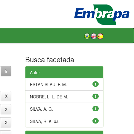
Busca facetada
Autor
ESTANISLAU, F. M.
1
NOBRE, L. L. DE M.
1
SILVA, A. G.
1
SILVA, R. K. da
1