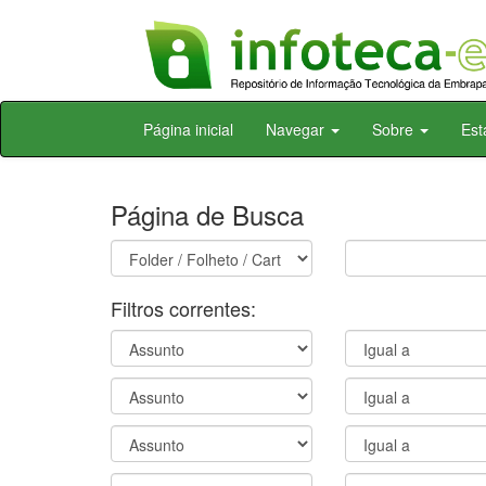
Skip
Página inicial
Navegar
Sobre
Est
navigation
Página de Busca
Filtros correntes: