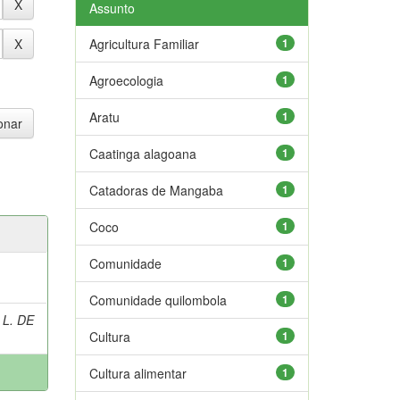
Assunto
Agricultura Familiar
1
Agroecologia
1
Aratu
1
Caatinga alagoana
1
Catadoras de Mangaba
1
Coco
1
Comunidade
1
Comunidade quilombola
1
 L. DE
Cultura
1
Cultura alimentar
1