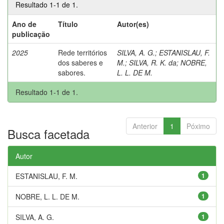
Resultado 1-1 de 1.
Ano de
Título
Autor(es)
publicação
2025
Rede territórios
SILVA, A. G.
;
ESTANISLAU, F.
dos saberes e
M.
;
SILVA, R. K. da
;
NOBRE,
sabores.
L. L. DE M.
Resultado 1-1 de 1.
Anterior
1
Póximo
Busca facetada
Autor
ESTANISLAU, F. M.
1
NOBRE, L. L. DE M.
1
SILVA, A. G.
1