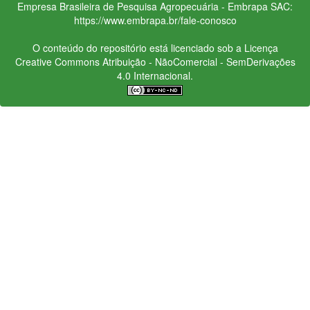
Empresa Brasileira de Pesquisa Agropecuária - Embrapa
SAC:
https://www.embrapa.br/fale-conosco
O conteúdo do repositório está licenciado sob a Licença
Creative Commons
Atribuição - NãoComercial - SemDerivações
4.0 Internacional.