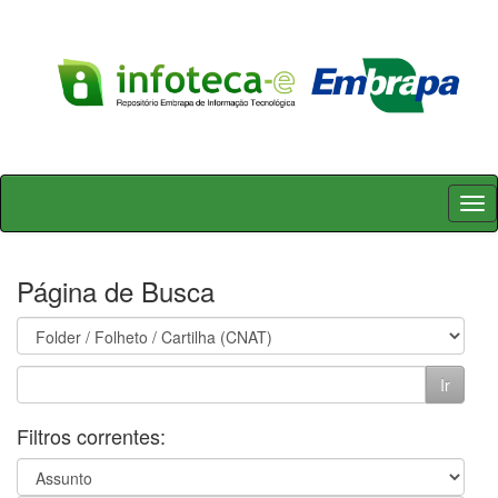
Skip
navigation
Página de Busca
Filtros correntes: