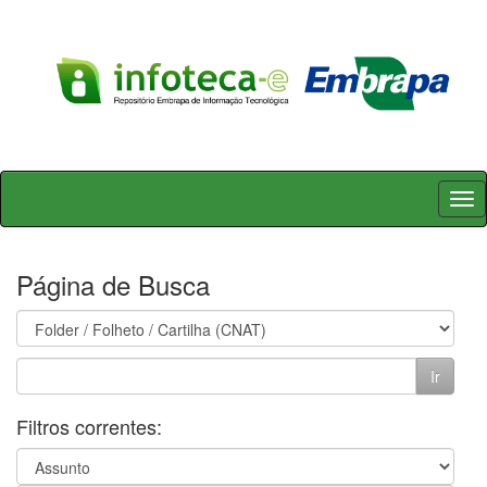
Skip
navigation
Página de Busca
Filtros correntes: