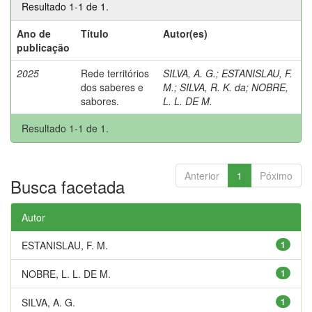
Resultado 1-1 de 1.
Ano de
Título
Autor(es)
publicação
2025
Rede territórios
SILVA, A. G.
;
ESTANISLAU, F.
dos saberes e
M.
;
SILVA, R. K. da
;
NOBRE,
sabores.
L. L. DE M.
Resultado 1-1 de 1.
Anterior
1
Póximo
Busca facetada
Autor
ESTANISLAU, F. M.
1
NOBRE, L. L. DE M.
1
SILVA, A. G.
1