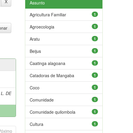
Assunto
Agricultura Familiar
1
Agroecologia
1
Aratu
1
Beijus
1
Caatinga alagoana
1
Catadoras de Mangaba
1
Coco
1
 L. DE
Comunidade
1
Comunidade quilombola
1
Cultura
1
Póximo