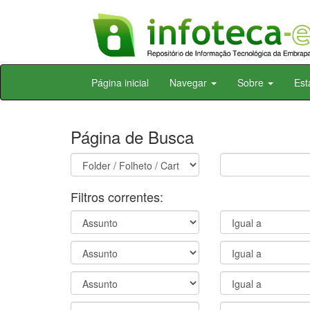
Skip
Página inicial
Navegar
Sobre
Est
navigation
Página de Busca
Filtros correntes: