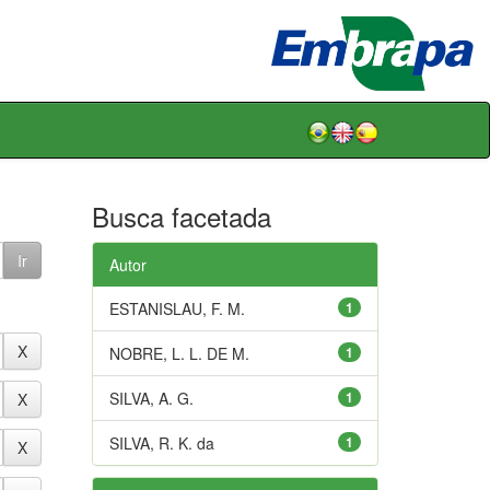
Busca facetada
Autor
ESTANISLAU, F. M.
1
NOBRE, L. L. DE M.
1
SILVA, A. G.
1
SILVA, R. K. da
1