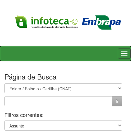
Skip
navigation
Página de Busca
Filtros correntes: