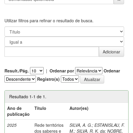
Utilizar filtros para refinar o resultado de busca.
Result./Pág.
|
Ordenar por
Ordenar
Registro(s)
Resultado 1-1 de 1.
Ano de
Título
Autor(es)
publicação
2025
Rede territórios
SILVA, A. G.
;
ESTANISLAU, F.
dos saberes e
M.
;
SILVA, R. K. da
;
NOBRE,