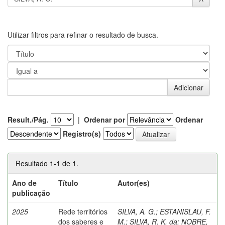
Utilizar filtros para refinar o resultado de busca.
Result./Pág.
|
Ordenar por
Ordenar
Registro(s)
Resultado 1-1 de 1.
Ano de
Título
Autor(es)
publicação
2025
Rede territórios
SILVA, A. G.
;
ESTANISLAU, F.
dos saberes e
M.
;
SILVA, R. K. da
;
NOBRE,