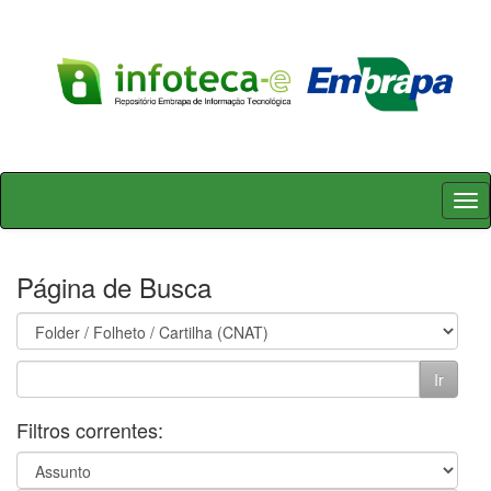
Skip
navigation
Página de Busca
Filtros correntes: