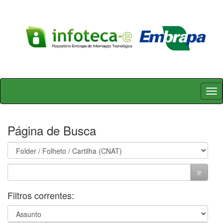
Skip
navigation
Página de Busca
Filtros correntes: