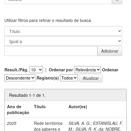
Utilizar filtros para refinar o resultado de busca.
Result./Pág.
|
Ordenar por
Ordenar
Registro(s)
Resultado 1-1 de 1.
Ano de
Título
Autor(es)
publicação
2025
Rede territórios
SILVA, A. G.
;
ESTANISLAU, F.
dos saberes e
M.
;
SILVA, R. K. da
;
NOBRE,