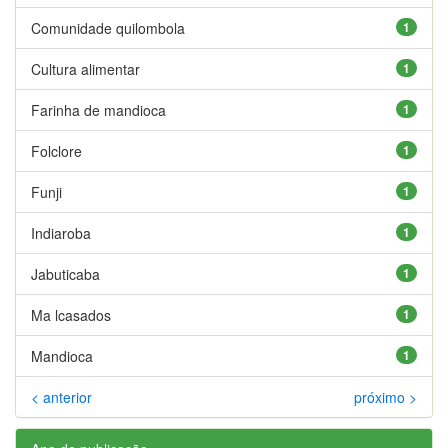
Comunidade quilombola
1
Cultura alimentar
1
Farinha de mandioca
1
Folclore
1
Funji
1
Indiaroba
1
Jabuticaba
1
Ma lcasados
1
Mandioca
1
< anterior
próximo >