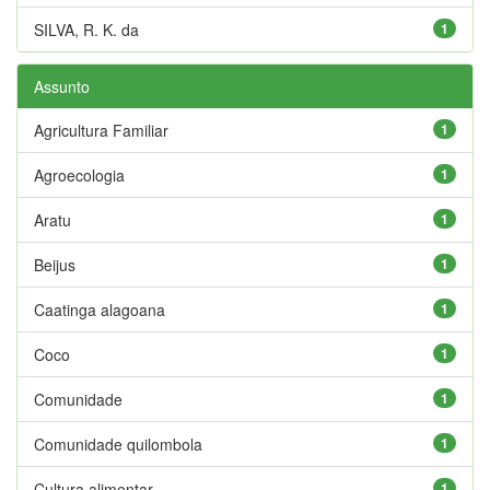
SILVA, R. K. da
1
Assunto
Agricultura Familiar
1
Agroecologia
1
Aratu
1
Beijus
1
Caatinga alagoana
1
Coco
1
Comunidade
1
Comunidade quilombola
1
Cultura alimentar
1