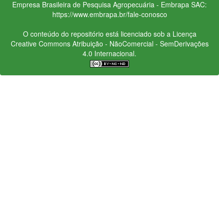
Empresa Brasileira de Pesquisa Agropecuária - Embrapa
SAC:
https://www.embrapa.br/fale-conosco
O conteúdo do repositório está licenciado sob a Licença
Creative Commons
Atribuição - NãoComercial - SemDerivações
4.0 Internacional.