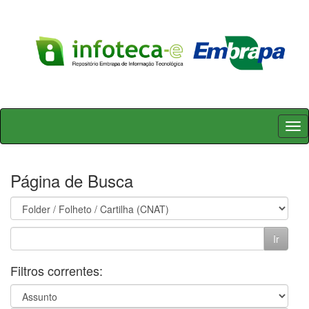
Skip
navigation
Página de Busca
Filtros correntes: