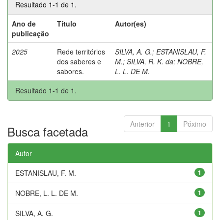
Resultado 1-1 de 1.
Ano de
Título
Autor(es)
publicação
2025
Rede territórios
SILVA, A. G.
;
ESTANISLAU, F.
dos saberes e
M.
;
SILVA, R. K. da
;
NOBRE,
sabores.
L. L. DE M.
Resultado 1-1 de 1.
Anterior
1
Póximo
Busca facetada
Autor
ESTANISLAU, F. M.
1
NOBRE, L. L. DE M.
1
SILVA, A. G.
1