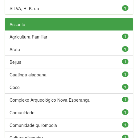
SILVA, R. K. da
1
Assunto
Agricultura Familiar
1
Aratu
1
Beijus
1
Caatinga alagoana
1
Coco
1
Complexo Arqueológico Nova Esperança
1
Comunidade
1
Comunidade quilombola
1
Cultura alimentar
1