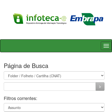
Skip
navigation
Página de Busca
Filtros correntes: