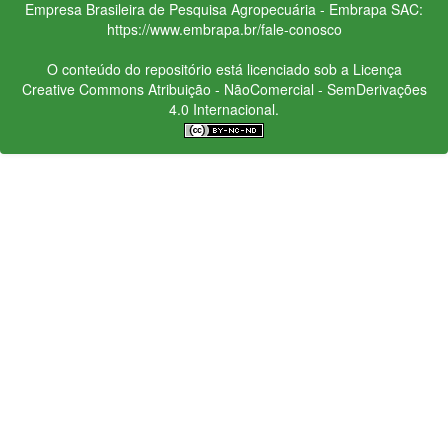
Empresa Brasileira de Pesquisa Agropecuária - Embrapa
SAC:
https://www.embrapa.br/fale-conosco
O conteúdo do repositório está licenciado sob a Licença
Creative Commons
Atribuição - NãoComercial - SemDerivações
4.0 Internacional.