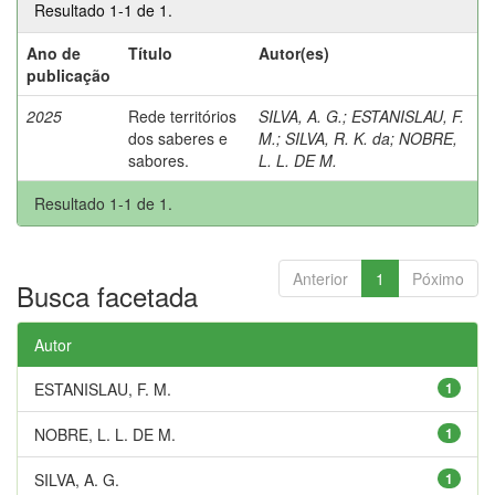
Resultado 1-1 de 1.
Ano de
Título
Autor(es)
publicação
2025
Rede territórios
SILVA, A. G.
;
ESTANISLAU, F.
dos saberes e
M.
;
SILVA, R. K. da
;
NOBRE,
sabores.
L. L. DE M.
Resultado 1-1 de 1.
Anterior
1
Póximo
Busca facetada
Autor
ESTANISLAU, F. M.
1
NOBRE, L. L. DE M.
1
SILVA, A. G.
1