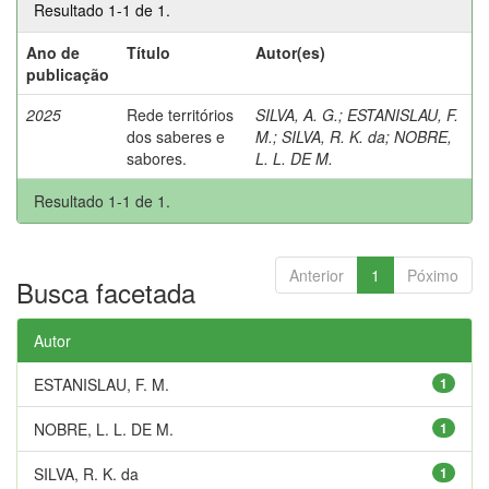
Resultado 1-1 de 1.
Ano de
Título
Autor(es)
publicação
2025
Rede territórios
SILVA, A. G.
;
ESTANISLAU, F.
dos saberes e
M.
;
SILVA, R. K. da
;
NOBRE,
sabores.
L. L. DE M.
Resultado 1-1 de 1.
Anterior
1
Póximo
Busca facetada
Autor
ESTANISLAU, F. M.
1
NOBRE, L. L. DE M.
1
SILVA, R. K. da
1