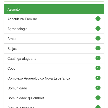
Assunto
Agricultura Familiar
1
Agroecologia
1
Aratu
1
Beijus
1
Caatinga alagoana
1
Coco
1
Complexo Arqueológico Nova Esperança
1
Comunidade
1
Comunidade quilombola
1
Cultura alimentar
1