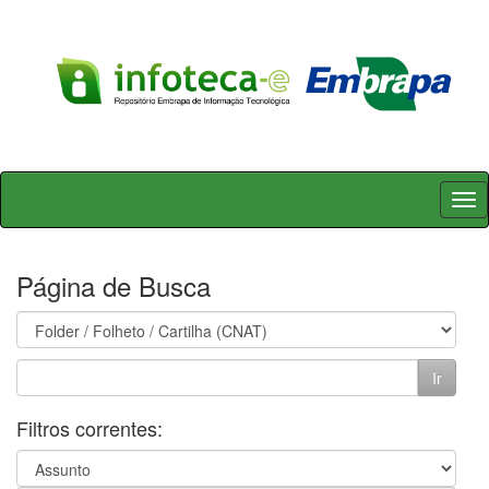
Skip
navigation
Página de Busca
Filtros correntes: