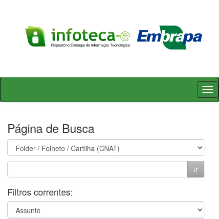
Skip
navigation
Página de Busca
Filtros correntes: