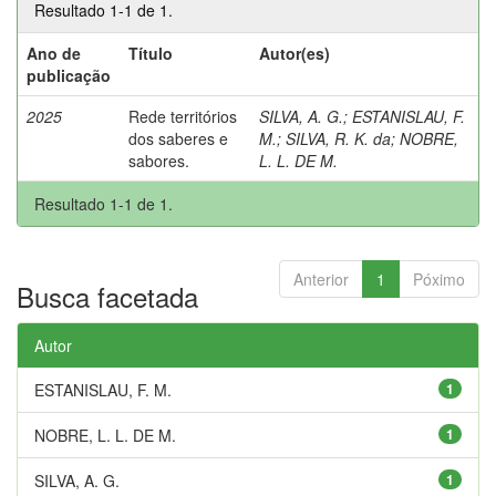
Resultado 1-1 de 1.
Ano de
Título
Autor(es)
publicação
2025
Rede territórios
SILVA, A. G.
;
ESTANISLAU, F.
dos saberes e
M.
;
SILVA, R. K. da
;
NOBRE,
sabores.
L. L. DE M.
Resultado 1-1 de 1.
Anterior
1
Póximo
Busca facetada
Autor
ESTANISLAU, F. M.
1
NOBRE, L. L. DE M.
1
SILVA, A. G.
1