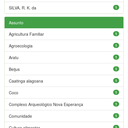
SILVA, R. K. da
1
Assunto
Agricultura Familiar
1
Agroecologia
1
Aratu
1
Beijus
1
Caatinga alagoana
1
Coco
1
Complexo Arqueológico Nova Esperança
1
Comunidade
1
Cultura alimentar
1