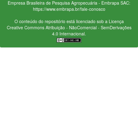
Empresa Brasileira de Pesquisa Agropecuária - Embrapa
SAC:
https://www.embrapa.br/fale-conosco
O conteúdo do repositório está licenciado sob a Licença
Creative Commons
Atribuição - NãoComercial - SemDerivações
4.0 Internacional.