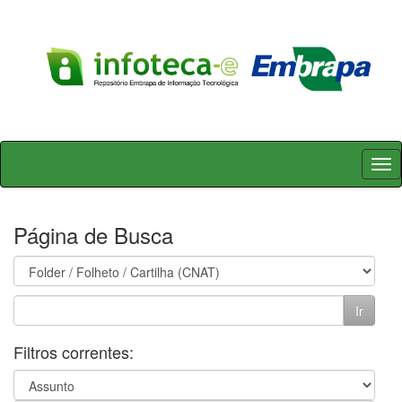
Skip
navigation
Página de Busca
Filtros correntes: