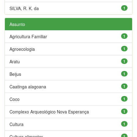
SILVA, R. K. da
1
Assunto
Agricultura Familiar
1
Agroecologia
1
Aratu
1
Beijus
1
Caatinga alagoana
1
Coco
1
Complexo Arqueológico Nova Esperança
1
Cultura
1
Cultura alimentar
1