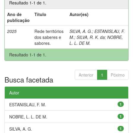
Resultado 1-1 de 1.
Ano de
Título
Autor(es)
publicação
2025
Rede territórios
SILVA, A. G.
;
ESTANISLAU, F.
dos saberes e
M.
;
SILVA, R. K. da
;
NOBRE,
sabores.
L. L. DE M.
Resultado 1-1 de 1.
Anterior
1
Póximo
Busca facetada
Autor
ESTANISLAU, F. M.
1
NOBRE, L. L. DE M.
1
SILVA, A. G.
1