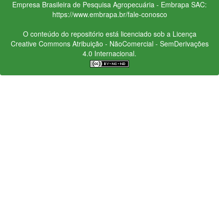
Empresa Brasileira de Pesquisa Agropecuária - Embrapa
SAC:
https://www.embrapa.br/fale-conosco
O conteúdo do repositório está licenciado sob a Licença
Creative Commons
Atribuição - NãoComercial - SemDerivações
4.0 Internacional.