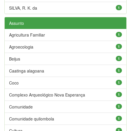
SILVA, R. K. da
1
Assunto
Agricultura Familiar
1
Agroecologia
1
Beijus
1
Caatinga alagoana
1
Coco
1
Complexo Arqueológico Nova Esperança
1
Comunidade
1
Comunidade quilombola
1
Cultura
1