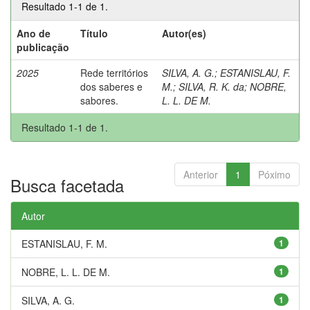
Resultado 1-1 de 1.
Ano de
Título
Autor(es)
publicação
2025
Rede territórios
SILVA, A. G.
;
ESTANISLAU, F.
dos saberes e
M.
;
SILVA, R. K. da
;
NOBRE,
sabores.
L. L. DE M.
Resultado 1-1 de 1.
Anterior
1
Póximo
Busca facetada
Autor
ESTANISLAU, F. M.
1
NOBRE, L. L. DE M.
1
SILVA, A. G.
1