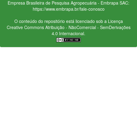
Empresa Brasileira de Pesquisa Agropecuária - Embrapa
SAC:
https://www.embrapa.br/fale-conosco
O conteúdo do repositório está licenciado sob a Licença
Creative Commons
Atribuição - NãoComercial - SemDerivações
4.0 Internacional.