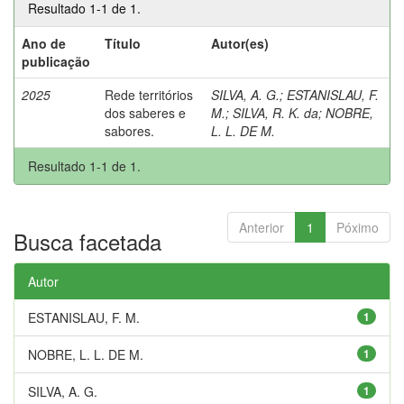
Resultado 1-1 de 1.
Ano de
Título
Autor(es)
publicação
2025
Rede territórios
SILVA, A. G.
;
ESTANISLAU, F.
dos saberes e
M.
;
SILVA, R. K. da
;
NOBRE,
sabores.
L. L. DE M.
Resultado 1-1 de 1.
Anterior
1
Póximo
Busca facetada
Autor
ESTANISLAU, F. M.
1
NOBRE, L. L. DE M.
1
SILVA, A. G.
1