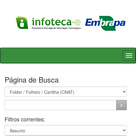
Skip
navigation
Página de Busca
Filtros correntes: