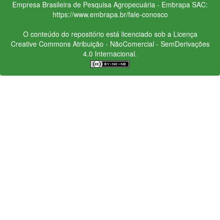
Empresa Brasileira de Pesquisa Agropecuária - Embrapa
SAC:
https://www.embrapa.br/fale-conosco
O conteúdo do repositório está licenciado sob a Licença
Creative Commons
Atribuição - NãoComercial - SemDerivações
4.0 Internacional.