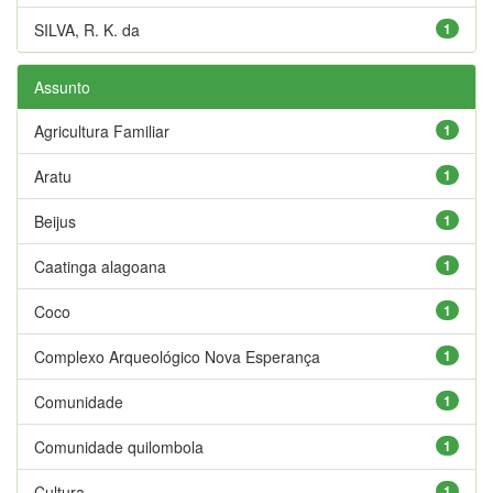
SILVA, R. K. da
1
Assunto
Agricultura Familiar
1
Aratu
1
Beijus
1
Caatinga alagoana
1
Coco
1
Complexo Arqueológico Nova Esperança
1
Comunidade
1
Comunidade quilombola
1
Cultura
1