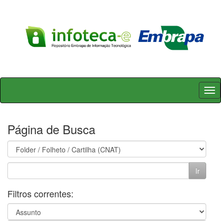
Skip
navigation
Página de Busca
Filtros correntes: