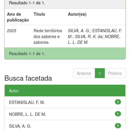
Resultado 1-1 de 1.
Ano de
Título
Autor(es)
publicação
2025
Rede territórios
SILVA, A. G.
;
ESTANISLAU, F.
dos saberes e
M.
;
SILVA, R. K. da
;
NOBRE,
sabores.
L. L. DE M.
Resultado 1-1 de 1.
Anterior
1
Póximo
Busca facetada
Autor
ESTANISLAU, F. M.
1
NOBRE, L. L. DE M.
1
SILVA, A. G.
1