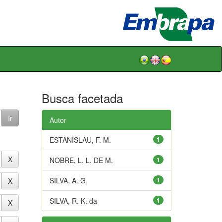
Busca facetada
Autor
ESTANISLAU, F. M.
1
NOBRE, L. L. DE M.
1
SILVA, A. G.
1
SILVA, R. K. da
1