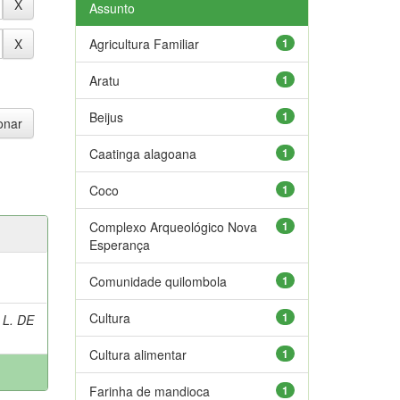
Assunto
Agricultura Familiar
1
Aratu
1
Beijus
1
Caatinga alagoana
1
Coco
1
Complexo Arqueológico Nova
1
Esperança
Comunidade quilombola
1
Cultura
1
 L. DE
Cultura alimentar
1
Farinha de mandioca
1