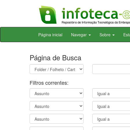
Skip
Página inicial
Navegar
Sobre
Est
navigation
Página de Busca
Filtros correntes: