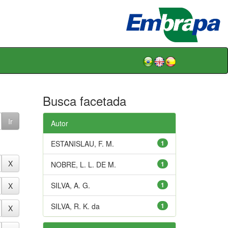
Busca facetada
Autor
ESTANISLAU, F. M.
1
NOBRE, L. L. DE M.
1
SILVA, A. G.
1
SILVA, R. K. da
1