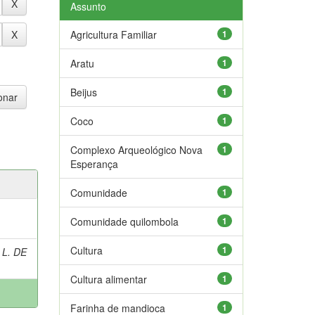
Assunto
Agricultura Familiar
1
Aratu
1
Beijus
1
Coco
1
Complexo Arqueológico Nova
1
Esperança
Comunidade
1
Comunidade quilombola
1
Cultura
1
 L. DE
Cultura alimentar
1
Farinha de mandioca
1