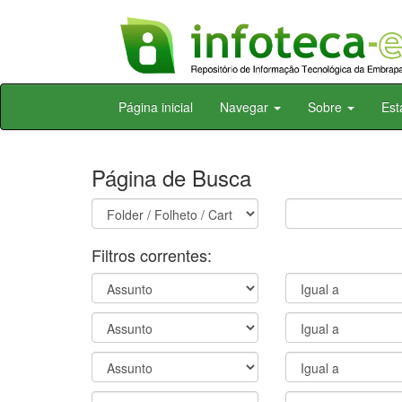
Skip
Página inicial
Navegar
Sobre
Est
navigation
Página de Busca
Filtros correntes: