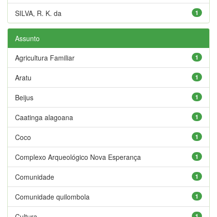
SILVA, R. K. da
1
Assunto
Agricultura Familiar
1
Aratu
1
Beijus
1
Caatinga alagoana
1
Coco
1
Complexo Arqueológico Nova Esperança
1
Comunidade
1
Comunidade quilombola
1
Cultura
1