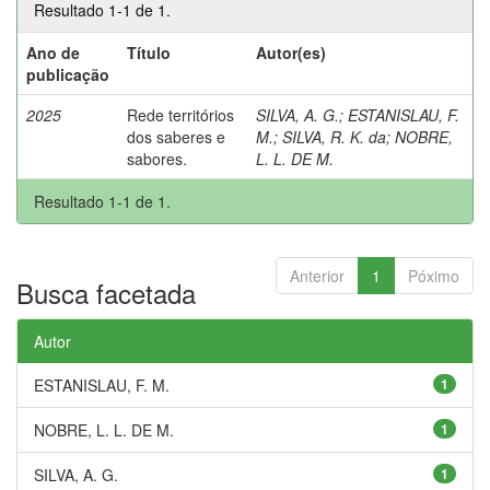
Resultado 1-1 de 1.
Ano de
Título
Autor(es)
publicação
2025
Rede territórios
SILVA, A. G.
;
ESTANISLAU, F.
dos saberes e
M.
;
SILVA, R. K. da
;
NOBRE,
sabores.
L. L. DE M.
Resultado 1-1 de 1.
Anterior
1
Póximo
Busca facetada
Autor
ESTANISLAU, F. M.
1
NOBRE, L. L. DE M.
1
SILVA, A. G.
1