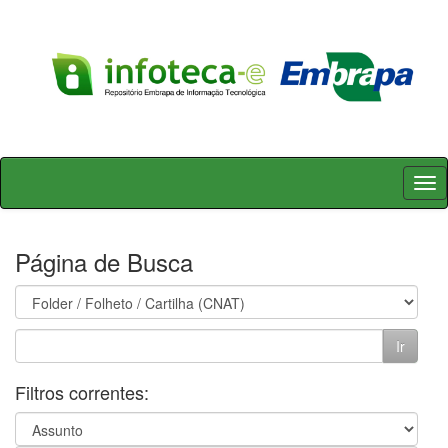
Skip
navigation
Página de Busca
Filtros correntes: