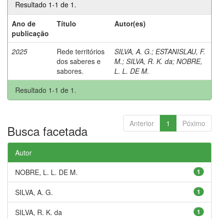
Resultado 1-1 de 1.
Ano de
Título
Autor(es)
publicação
2025
Rede territórios
SILVA, A. G.
;
ESTANISLAU, F.
dos saberes e
M.
;
SILVA, R. K. da
;
NOBRE,
sabores.
L. L. DE M.
Resultado 1-1 de 1.
Anterior
1
Póximo
Busca facetada
Autor
NOBRE, L. L. DE M.
1
SILVA, A. G.
1
SILVA, R. K. da
1