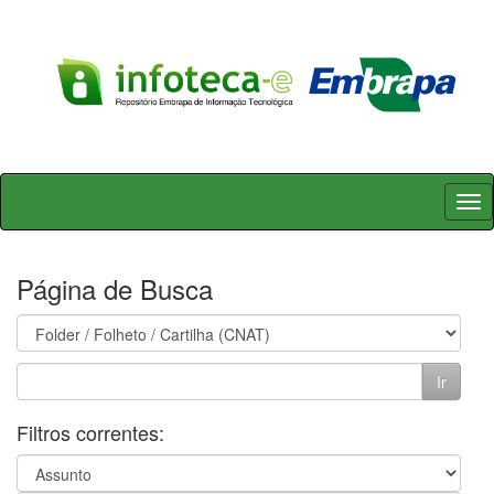
Skip
navigation
Página de Busca
Filtros correntes: