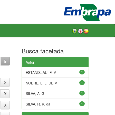
Busca facetada
Autor
ESTANISLAU, F. M.
1
NOBRE, L. L. DE M.
1
SILVA, A. G.
1
SILVA, R. K. da
1