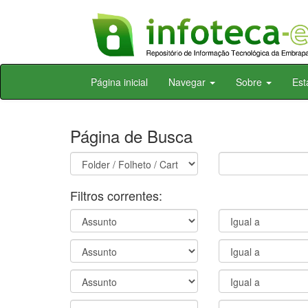
Skip
Página inicial
Navegar
Sobre
Est
navigation
Página de Busca
Filtros correntes: