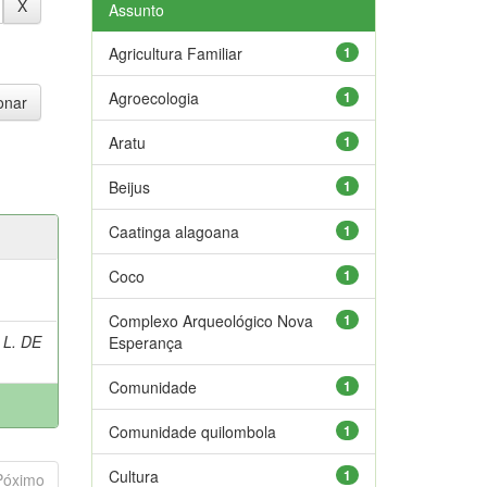
Assunto
Agricultura Familiar
1
Agroecologia
1
Aratu
1
Beijus
1
Caatinga alagoana
1
Coco
1
Complexo Arqueológico Nova
1
 L. DE
Esperança
Comunidade
1
Comunidade quilombola
1
Cultura
1
Póximo