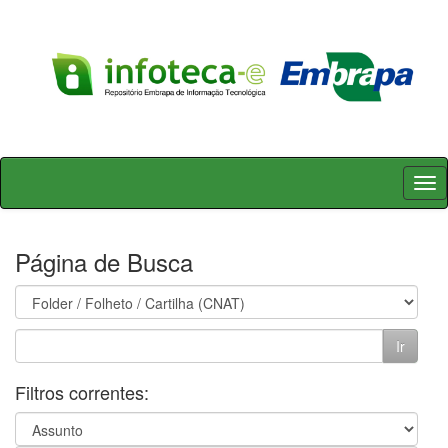
Skip
navigation
Página de Busca
Filtros correntes: