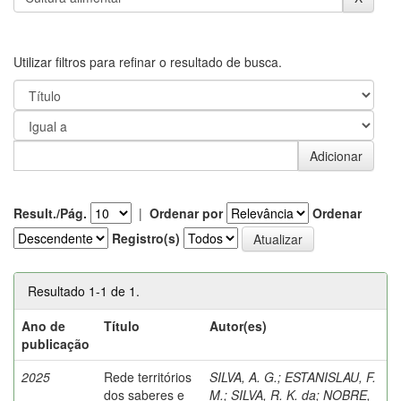
Utilizar filtros para refinar o resultado de busca.
Result./Pág.
|
Ordenar por
Ordenar
Registro(s)
Resultado 1-1 de 1.
Ano de
Título
Autor(es)
publicação
2025
Rede territórios
SILVA, A. G.
;
ESTANISLAU, F.
dos saberes e
M.
;
SILVA, R. K. da
;
NOBRE,