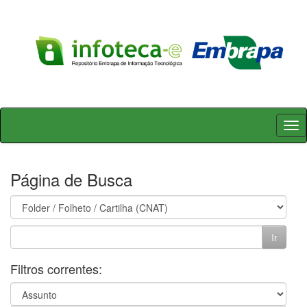
Skip
navigation
Página de Busca
Filtros correntes: