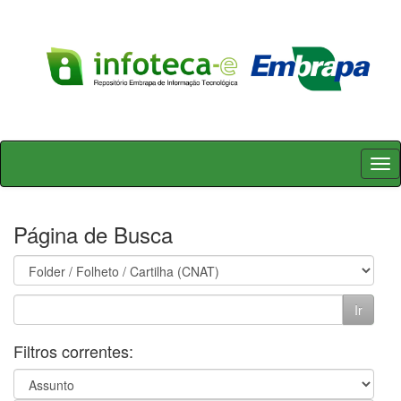
Skip
navigation
Página de Busca
Filtros correntes: