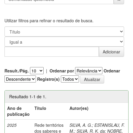
Utilizar filtros para refinar o resultado de busca.
Result./Pág.
|
Ordenar por
Ordenar
Registro(s)
Resultado 1-1 de 1.
Ano de
Título
Autor(es)
publicação
2025
Rede territórios
SILVA, A. G.
;
ESTANISLAU, F.
dos saberes e
M.
;
SILVA, R. K. da
;
NOBRE,