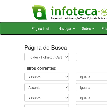
Skip
Página inicial
Navegar
Sobre
Est
navigation
Página de Busca
Filtros correntes: