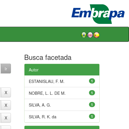
Busca facetada
Autor
ESTANISLAU, F. M.
1
NOBRE, L. L. DE M.
1
SILVA, A. G.
1
SILVA, R. K. da
1