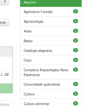
Assunto
Agricultura Familiar
1
Agroecologia
1
Aratu
1
Beijus
1
Caatinga alagoana
1
Coco
1
Complexo Arqueológico Nova
1
 L. DE
Esperança
Comunidade quilombola
1
Cultura
1
Cultura alimentar
1
Póximo