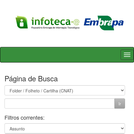
Skip
navigation
Página de Busca
Filtros correntes: