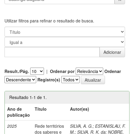
Utilizar filtros para refinar o resultado de busca.
Result./Pág.
|
Ordenar por
Ordenar
Registro(s)
Resultado 1-1 de 1.
Ano de
Título
Autor(es)
publicação
2025
Rede territórios
SILVA, A. G.
;
ESTANISLAU, F.
dos saberes e
M.
;
SILVA, R. K. da
;
NOBRE,