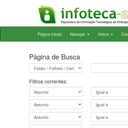
Skip
Página inicial
Navegar
Sobre
Est
navigation
Página de Busca
Filtros correntes: