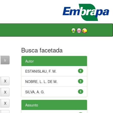
Busca facetada
Autor
ESTANISLAU, F. M.
1
NOBRE, L. L. DE M.
1
SILVA, A. G.
1
Assunto