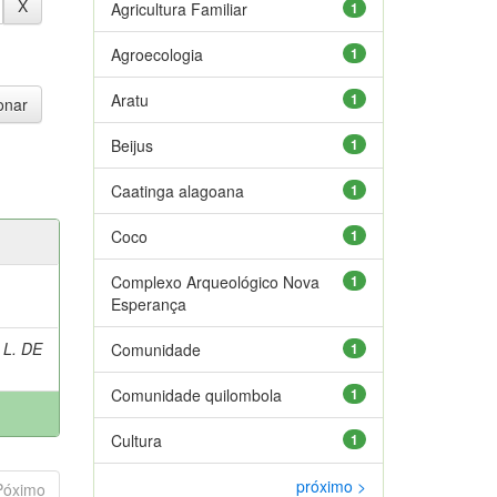
Agricultura Familiar
1
Agroecologia
1
Aratu
1
Beijus
1
Caatinga alagoana
1
Coco
1
Complexo Arqueológico Nova
1
Esperança
 L. DE
Comunidade
1
Comunidade quilombola
1
Cultura
1
próximo >
Póximo