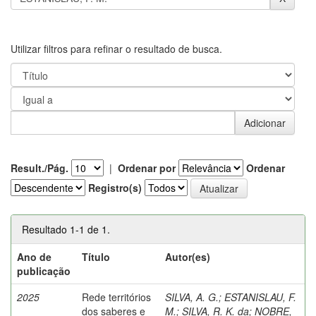
Utilizar filtros para refinar o resultado de busca.
Result./Pág.
|
Ordenar por
Ordenar
Registro(s)
Resultado 1-1 de 1.
Ano de
Título
Autor(es)
publicação
2025
Rede territórios
SILVA, A. G.
;
ESTANISLAU, F.
dos saberes e
M.
;
SILVA, R. K. da
;
NOBRE,