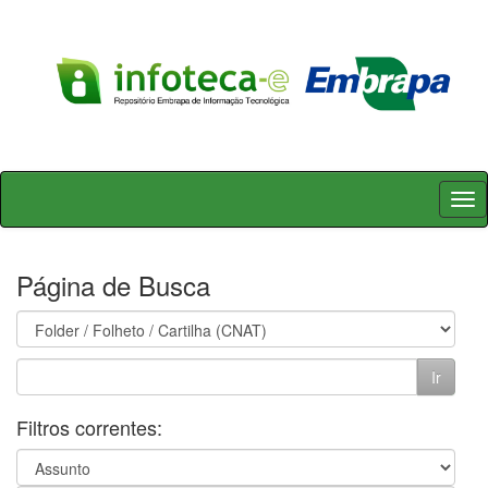
Skip
navigation
Página de Busca
Filtros correntes: