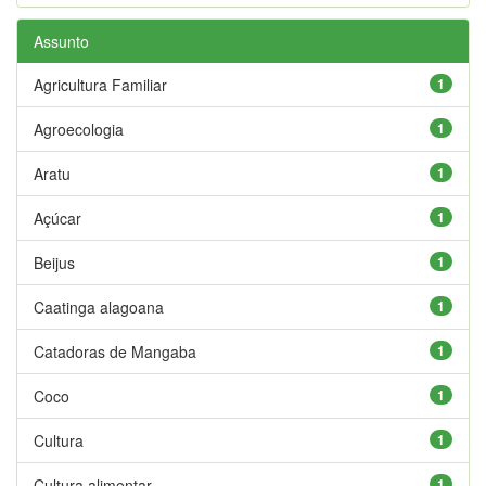
Assunto
Agricultura Familiar
1
Agroecologia
1
Aratu
1
Açúcar
1
Beijus
1
Caatinga alagoana
1
Catadoras de Mangaba
1
Coco
1
Cultura
1
Cultura alimentar
1