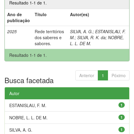
Resultado 1-1 de 1.
Ano de
Título
Autor(es)
publicação
2025
Rede territórios
SILVA, A. G.
;
ESTANISLAU, F.
dos saberes e
M.
;
SILVA, R. K. da
;
NOBRE,
sabores.
L. L. DE M.
Resultado 1-1 de 1.
Anterior
1
Póximo
Busca facetada
Autor
ESTANISLAU, F. M.
1
NOBRE, L. L. DE M.
1
SILVA, A. G.
1