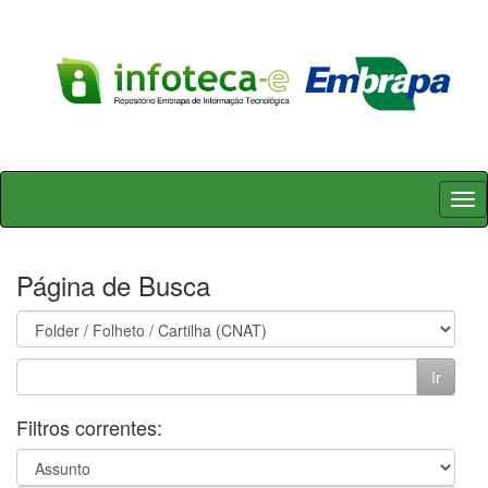
Skip
navigation
Página de Busca
Filtros correntes: