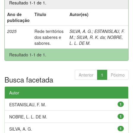
Resultado 1-1 de 1.
Ano de
Título
Autor(es)
publicação
2025
Rede territórios
SILVA, A. G.
;
ESTANISLAU, F.
dos saberes e
M.
;
SILVA, R. K. da
;
NOBRE,
sabores.
L. L. DE M.
Resultado 1-1 de 1.
Anterior
1
Póximo
Busca facetada
Autor
ESTANISLAU, F. M.
1
NOBRE, L. L. DE M.
1
SILVA, A. G.
1