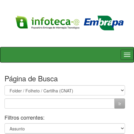
Skip
navigation
Página de Busca
Filtros correntes: