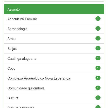
Assunto
Agricultura Familiar
1
Agroecologia
1
Aratu
1
Beijus
1
Caatinga alagoana
1
Coco
1
Complexo Arqueológico Nova Esperança
1
Comunidade quilombola
1
Cultura
1
Cultura alimentar
1