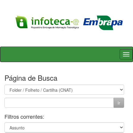
Skip
navigation
Página de Busca
Filtros correntes: