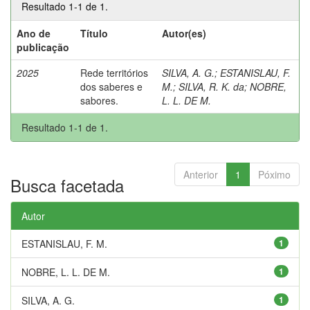
Resultado 1-1 de 1.
Ano de
Título
Autor(es)
publicação
2025
Rede territórios
SILVA, A. G.
;
ESTANISLAU, F.
dos saberes e
M.
;
SILVA, R. K. da
;
NOBRE,
sabores.
L. L. DE M.
Resultado 1-1 de 1.
Anterior
1
Póximo
Busca facetada
Autor
ESTANISLAU, F. M.
1
NOBRE, L. L. DE M.
1
SILVA, A. G.
1